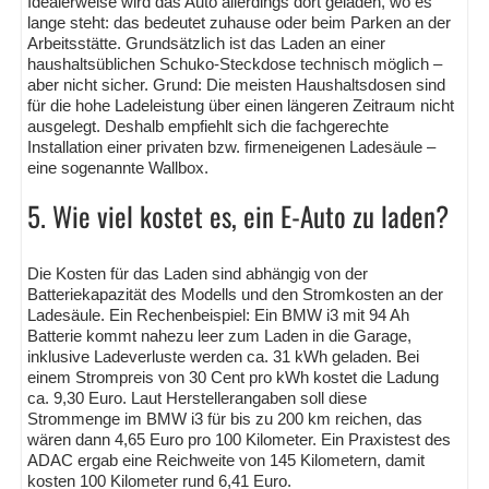
Idealerweise wird das Auto allerdings dort geladen, wo es
lange steht: das bedeutet zuhause oder beim Parken an der
Arbeitsstätte. Grundsätzlich ist das Laden an einer
haushaltsüblichen Schuko-Steckdose technisch möglich –
aber nicht sicher. Grund: Die meisten Haushaltsdosen sind
für die hohe Ladeleistung über einen längeren Zeitraum nicht
ausgelegt. Deshalb empfiehlt sich die fachgerechte
Installation einer privaten bzw. firmeneigenen Ladesäule –
eine sogenannte Wallbox.
5. Wie viel kostet es, ein E-Auto zu laden?
Die Kosten für das Laden sind abhängig von der
Batteriekapazität des Modells und den Stromkosten an der
Ladesäule. Ein Rechenbeispiel: Ein BMW i3 mit 94 Ah
Batterie kommt nahezu leer zum Laden in die Garage,
inklusive Ladeverluste werden ca. 31 kWh geladen. Bei
einem Strompreis von 30 Cent pro kWh kostet die Ladung
ca. 9,30 Euro. Laut Herstellerangaben soll diese
Strommenge im BMW i3 für bis zu 200 km reichen, das
wären dann 4,65 Euro pro 100 Kilometer. Ein Praxistest des
ADAC ergab eine Reichweite von 145 Kilometern, damit
kosten 100 Kilometer rund 6,41 Euro.