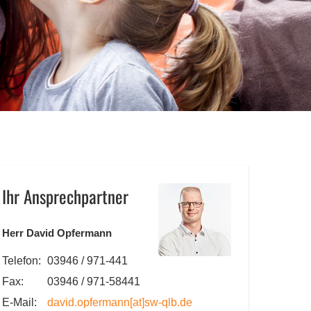
Ihr Ansprechpartner
Herr David Opfermann
Telefon:
03946 / 971-441
Fax:
03946 / 971-58441
E-Mail:
david.opfermann
[at]
sw-qlb.de