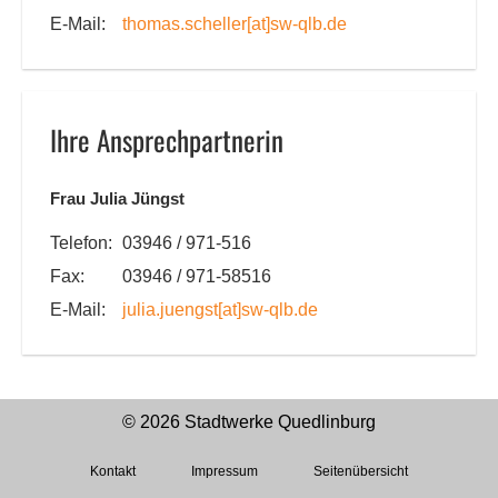
E-Mail:
thomas.scheller
[at]
sw-qlb.de
Ihre Ansprechpartnerin
Frau Julia Jüngst
Telefon:
03946 / 971-516
Fax:
03946 / 971-58516
E-Mail:
julia.juengst
[at]
sw-qlb.de
© 2026 Stadtwerke Quedlinburg
Kontakt
Impressum
Seitenübersicht