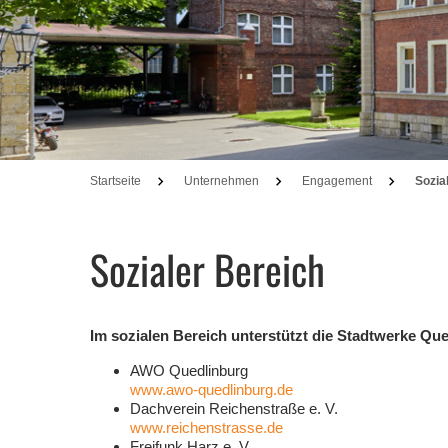
Startseite
Unternehmen
Engagement
Sozia
Sozialer Bereich
Im sozialen Bereich unterstützt die Stadtwerke Q
AWO Quedlinburg
www.awo-quedlinburg.de
Dachverein Reichenstraße e. V.
www.reichenstrasse.de
Freifunk Harz e. V.