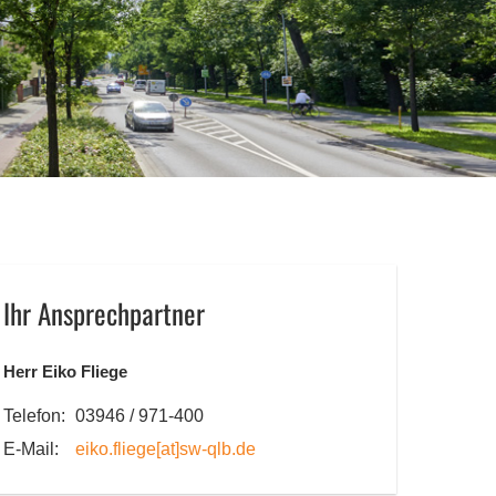
Ihr Ansprechpartner
Herr Eiko Fliege
Telefon:
03946 / 971-400
E-Mail:
eiko.fliege
[at]
sw-qlb.de